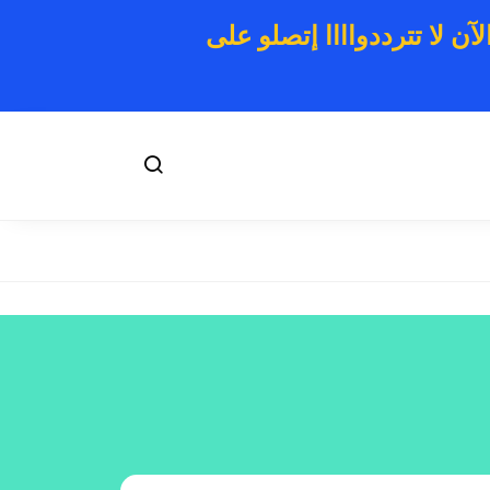
ن لا تترددواااا إتصلو على