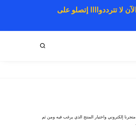
ن لا تترددواااا إتصلو على
تجرنا إلكتروني واختيار المنتج الذي يرغب فيه ومن ثم