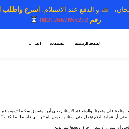
مجان،
و الدفع عند الاستلام،
اسرع واطلب الآ
رقم
00212667855272
الصفحة الرئيسية
التصنيفات
اتصل بنا
لمتاحة على متجرنا، والدفع عند الاستلام يعني أن المتسوق يمكنه التسوق عبر م
يعني أن عملية الدفع تؤجل حتى استلام العميل للمنتج الذي قام بطلبه إلكترونيًا.
حي أو المنزل أو مكان اخر)، وبعدها يتم الدفع.